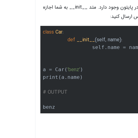
متد __init__ یکی از پرکاربردترین متدهای خاصی است که در پایتون وجود دارد. متد __init__ به شما اجازه
 ارسال کنید:
class
Car
:
def
__init__
(self, name)
:
		self.name = name

'benz'
a = Car(
)

print(a.name)

# OUTPUT
benz