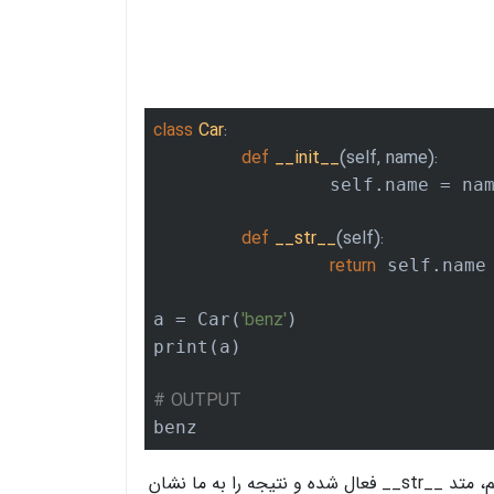
class
Car
:
def
__init__
(self, name)
:
		self.name = name

def
__str__
(self)
:
return
 self.name

'benz'
a = Car(
)

print(a)

# OUTPUT
benz
همانطور که در کد بالا میبینید، زمانی که آبجکت را چاپ کردیم، متد __str__ فعال شده و نتیجه را به ما نشان