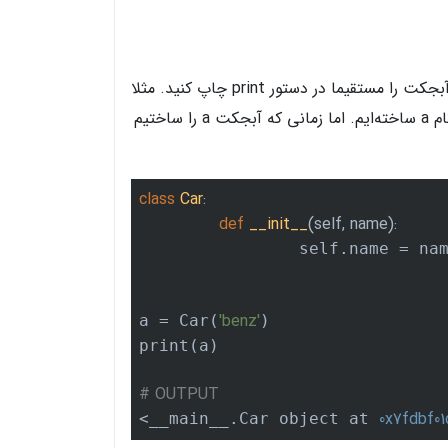
متد __str__ پایتون زمانی استفاده میشود که بخواهید یک آبجکت را مستقیما در دستور print چاپ کنید. مثلا
در کد زیر یک کلاس به نام Car داریم و یک آبجکت از آن به نام a ساخته‌ایم. اما زمانی که آبجکت a را ساختیم
class
Car
:
def
__init__
(self, name)
:
		self.name = name

'benz'
a = Car(
)

print(a)

# OUTPUT
0x7fdbf01
<__main__.Car object at 