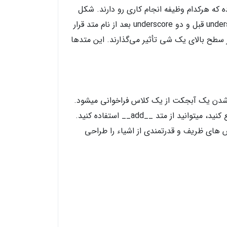
 که هرکدام وظیفه انجام کاری رو دارند. شکل
نامگذاری این متدها به شکل __<name>__ است، دو underscore قبل و دو underscore بعد از نام متد قرار
ر سطح بالای یک شی تأثیر می‌گذارند. این متدها
جاد شدن یک آبجکت از یک کلاس فراخوانی میشود.
یا مثلا زمانی که بخواهید با عملگر + دو آبجکت را با هم جمع کنید،‌ میتوانید از متد __add__ استفاده کنید.
س های ظریف و قدرتمندی از اشیاء را طراحی