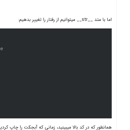
اما با متد __str__ میتوانیم از رفتار را تغییر بدهیم: