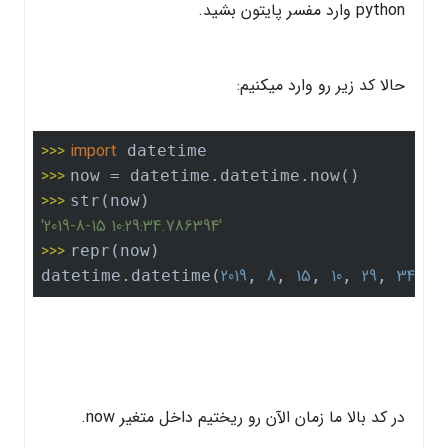
python وارد مفسر پایتون بشید.
حالا کد زیر رو وارد میکنیم:
>>> 
import
>>> 
>>> 
'2019-8-15 10:29:34.786394'
>>> 
repr(now)

2019
8
15
10
29
34
7
datetime.datetime(
, 
, 
, 
, 
, 
, 
در کد بالا ما زمان الآن رو ریختیم داخل متغیر now.