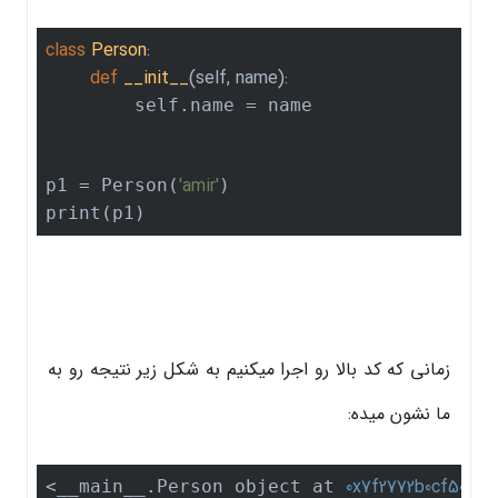
class
Person
:
def
__init__
(self, name)
:
        self.name = name

'amir'
p1 = Person(
)

print(p1)
زمانی که کد بالا رو اجرا میکنیم به شکل زیر نتیجه رو به
ما نشون میده:
0x7f2772b0cf50
<__main__.Person object at 
>