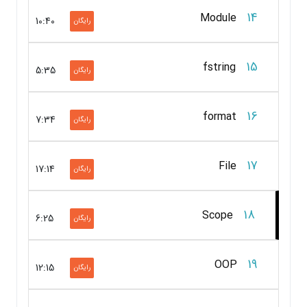
14
Module
10:40
رایگان
15
fstring
5:35
رایگان
16
format
7:34
رایگان
17
File
17:14
رایگان
18
Scope
6:25
رایگان
19
OOP
12:15
رایگان