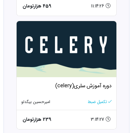
11:14:26
459 هزارتومان
دوره آموزش سلری(celery)
تکمیل ضبط
امیرحسین بیگدلو
3:14:27
239 هزارتومان