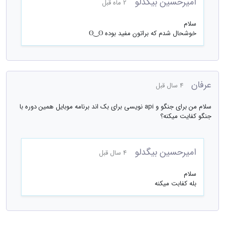
امیرحسین بیگدلو
2 ماه قبل
سلام
خوشحال شدم که براتون مفید بوده ⁦ʘ‿ʘ⁩⁦
عرفان
4 سال قبل
سلام من برای جنگو و api نویسی برای بک اند برنامه موبایل همین دوره با
جنگو کفایت میکنه؟
امیرحسین بیگدلو
4 سال قبل
سلام
بله کفابت میکنه