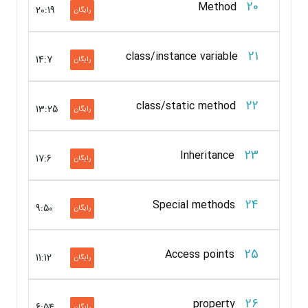
20
Method
20:19
رایگان
21
class/instance variable
14:7
رایگان
22
class/static method
13:25
رایگان
23
Inheritance
17:6
رایگان
24
Special methods
9:50
رایگان
25
Access points
11:12
رایگان
26
property
6:54
رایگان