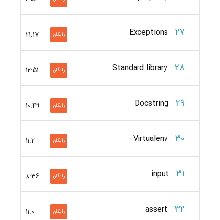
27
Exceptions
21:17
رایگان
28
Standard library
12:51
رایگان
29
Docstring
10:49
رایگان
30
Virtualenv
11:2
رایگان
31
input
8:36
رایگان
32
assert
11:0
رایگان