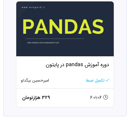
دوره آموزش pandas در پایتون
تکمیل ضبط
امیرحسین بیگدلو
6:01:06
329 هزارتومان