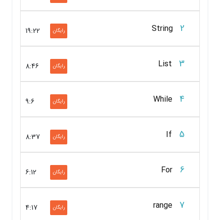
2
String
19:22
رایگان
3
List
8:46
رایگان
4
While
9:6
رایگان
5
If
8:37
رایگان
6
For
6:12
رایگان
7
range
4:17
رایگان