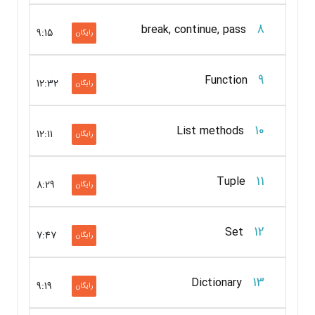
8
break, continue, pass
9:15
رایگان
9
Function
12:32
رایگان
10
List methods
12:11
رایگان
11
Tuple
8:29
رایگان
12
Set
7:47
رایگان
13
Dictionary
9:19
رایگان