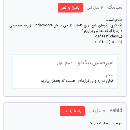
سیامک
4 سال قبل
پاسخ به نظر
سلام استاد
اگه توی ارگومان تابع برای کلمات کلیدی قبلش undersocre بزاریم چه فرقی
داره با اینکه بعدش بزاریم ؟
def test(class_)
def test(_class)
امیرحسین بیگدلو
4 سال قبل
سلام
فرقی نداره ولی قراردادی هست که بعدش بزاریم
vahid
5 سال قبل
پاسخ به نظر
مرسی از سایت خوبت