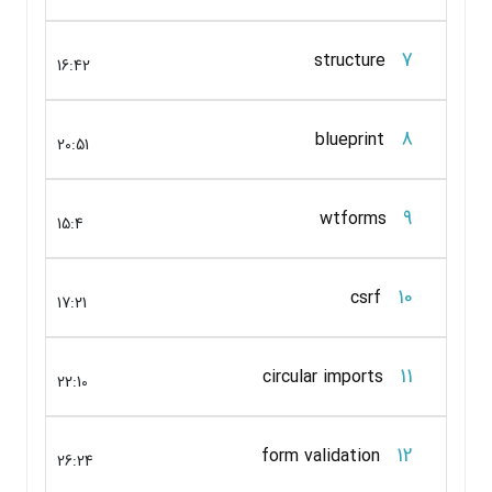
7
structure
16:42
8
blueprint
20:51
9
wtforms
15:4
10
csrf
17:21
11
circular imports
22:10
12
form validation
26:24