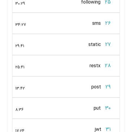
25
following
30:29
26
sms
34:27
27
static
29:41
28
restx
25:41
29
post
13:42
30
put
8:36
31
jwt
17:24