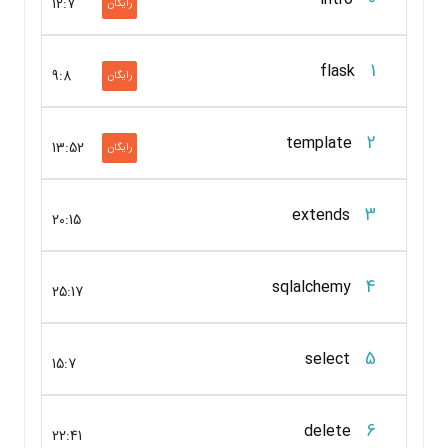
12:7
رایگان
1
flask
9:8
رایگان
2
template
13:52
رایگان
3
extends
20:15
4
sqlalchemy
25:17
5
select
15:7
6
delete
22:41