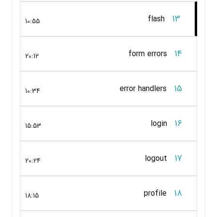
13
flash
10:55
14
form errors
20:12
15
error handlers
10:34
16
login
15:53
17
logout
20:24
18
profile
18:15