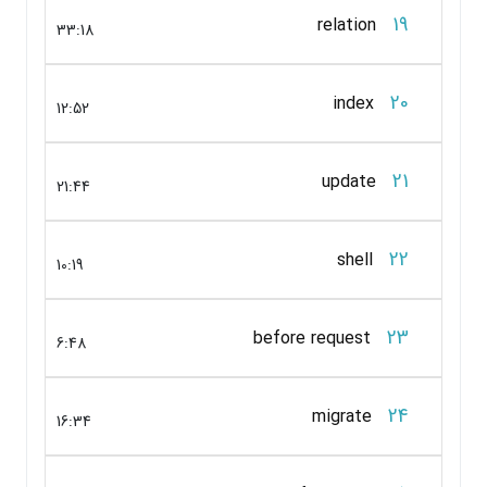
19
relation
33:18
20
index
12:52
21
update
21:44
22
shell
10:19
23
before request
6:48
24
migrate
16:34