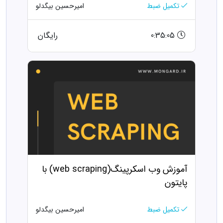
تکمیل ضبط
امیرحسین بیگدلو
0:35:05
رایگان
آموزش وب اسکرپینگ(web scraping) با
پایتون
تکمیل ضبط
امیرحسین بیگدلو