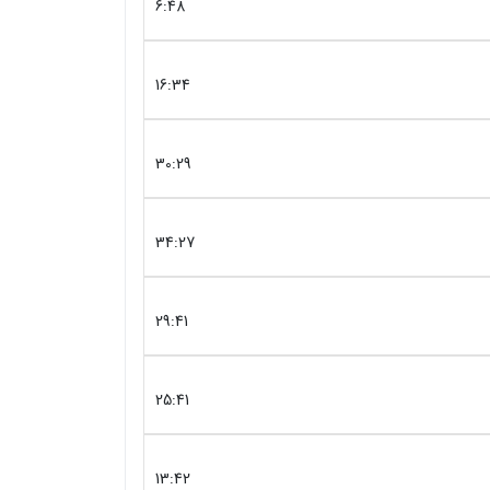
6:48
16:34
30:29
34:27
29:41
25:41
13:42