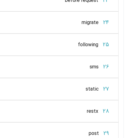
23
before request
24
migrate
25
following
26
sms
27
static
28
restx
29
post