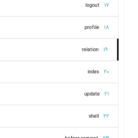
17
logout
18
profile
19
relation
20
index
21
update
22
shell