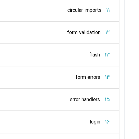
11
circular imports
12
form validation
13
flash
14
form errors
15
error handlers
16
login