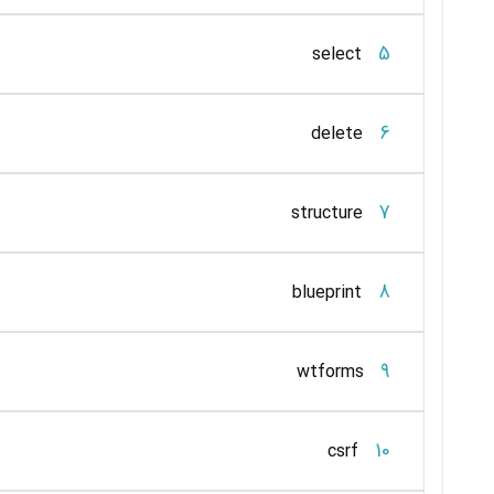
5
select
6
delete
7
structure
8
blueprint
9
wtforms
10
csrf