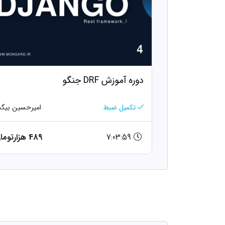
دوره آموزش DRF جنگو
تکمیل ضبط
امیرحسین بیگد
7:03:59
489 هزارتومان