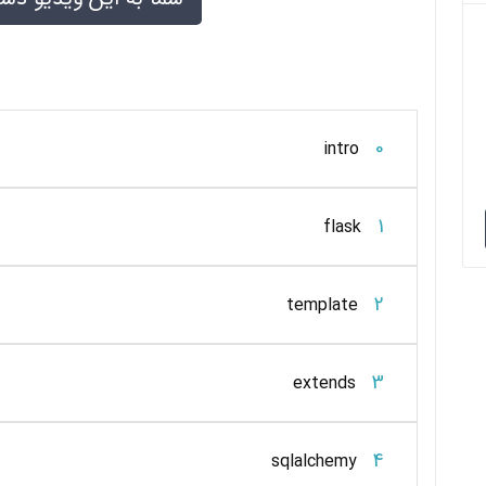
0
intro
1
flask
2
template
3
extends
4
sqlalchemy