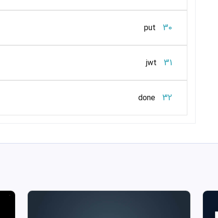
30
put
31
jwt
32
done