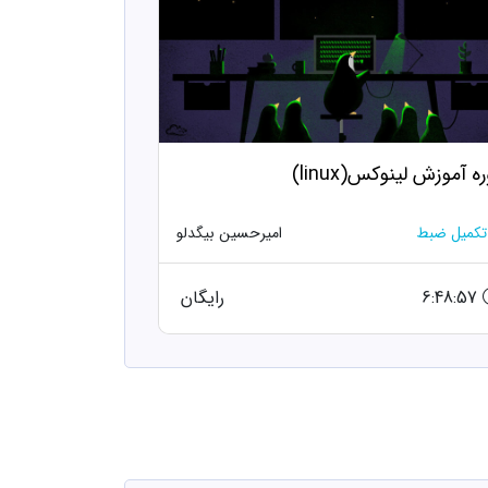
ه آموزش لینوکس(linux)
تکمیل ضبط
امیرحسین بیگدلو
6:48:57
رایگان