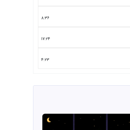
8:36
17:24
4:23