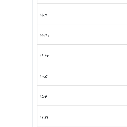
15:7
22:41
16:42
20:51
15:4
17:21