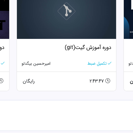
دوره آموزش گیت(git)
دور
لو
تکمیل ضبط
امیرحسین بیگدلو
2:43:47
رایگان