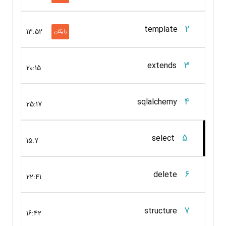
2
template
13:52
رایگان
3
extends
20:15
4
sqlalchemy
25:17
5
select
15:7
6
delete
22:41
7
structure
16:42