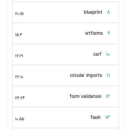
8
blueprint
20:51
9
wtforms
15:4
10
csrf
17:21
11
circular imports
22:10
12
form validation
26:24
13
flash
10:55