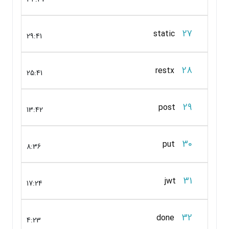
27
static
29:41
28
restx
25:41
29
post
13:42
30
put
8:36
31
jwt
17:24
32
done
4:23