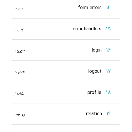
14
form errors
20:12
15
error handlers
10:34
16
login
15:53
17
logout
20:24
18
profile
18:15
19
relation
33:18