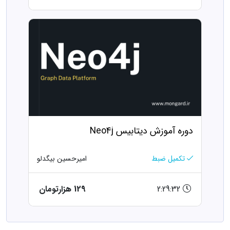
دوره آموزش دیتابیس Neo4j
تکمیل ضبط
امیرحسین بیگدلو
2:29:32
129 هزارتومان