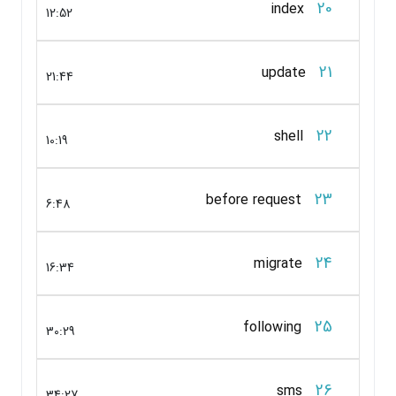
20
index
12:52
21
update
21:44
22
shell
10:19
23
before request
6:48
24
migrate
16:34
25
following
30:29
26
sms
34:27