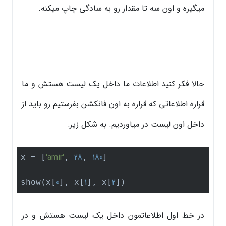
میگیره و اون سه تا مقدار رو به سادگی چاپ میکنه.
حالا فکر کنید اطلاعات ما داخل یک لیست هستش و ما
قراره اطلاعاتی که قراره به اون فانکشن بفرستیم رو باید از
داخل اون لیست در میاوردیم. به شکل زیر:
'amir'
28
180
x = [
, 
, 
]

0
1
2
show(x[
], x[
], x[
])
در خط اول اطلاعاتمون داخل یک لیست هستش و در