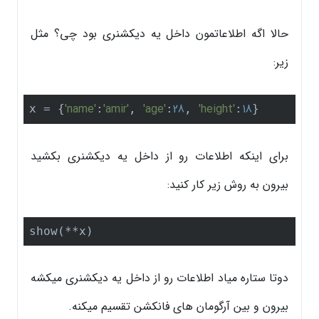
حالا اگه اطلاعاتمون داخل یه دیکشنری بود چی؟ مثل
زیر:
'name'
'amir'
'age'
28
'height'
18
x = {
:
, 
:
, 
:
}
برای اینکه اطلاعات رو از داخل یه دیکشنری بکشید
بیرون به روش زیر کار کنید:
show(**x)
دوتا ستاره میاد اطلاعات رو از داخل یه دیکشنری میکشه
بیرون و بین آرگومان های فانکشن تقسیم میکنه.