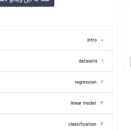
0
intro
1
datasets
2
regression
3
linear model
4
classification