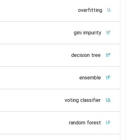
11
overfitting
12
gini impurity
13
decision tree
14
ensemble
15
voting classifier
16
random forest