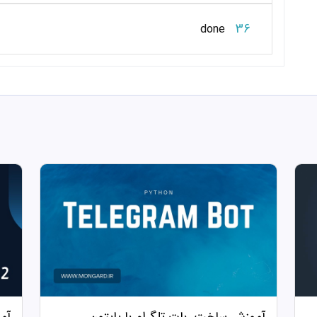
36
done