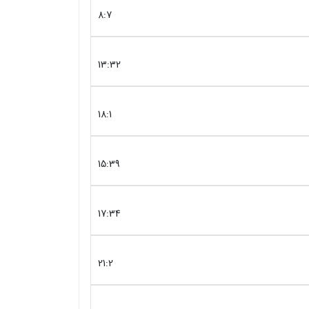
8:7
13:32
18:1
15:39
17:34
21:2