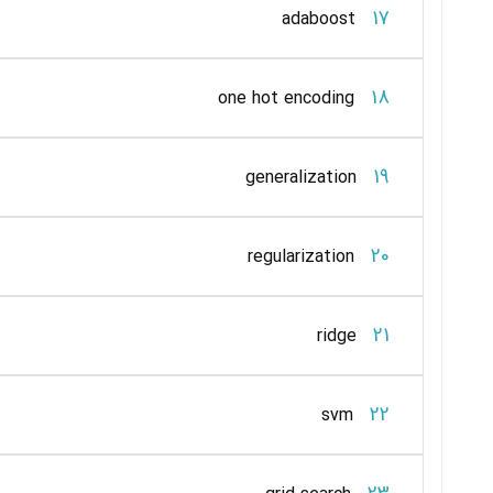
17
adaboost
18
one hot encoding
19
generalization
20
regularization
21
ridge
22
svm