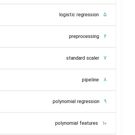
5
logistic regression
6
preprocessing
7
standard scaler
8
pipeline
9
polynomial regression
10
polynomial features