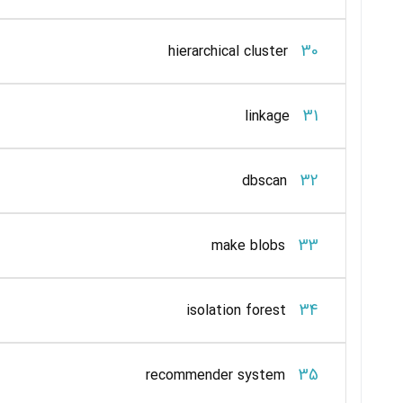
30
hierarchical cluster
31
linkage
32
dbscan
33
make blobs
34
isolation forest
35
recommender system