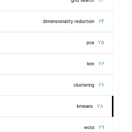
23
grid search
24
dimensionality reduction
25
pca
26
knn
27
clustering
28
kmeans
29
wcss