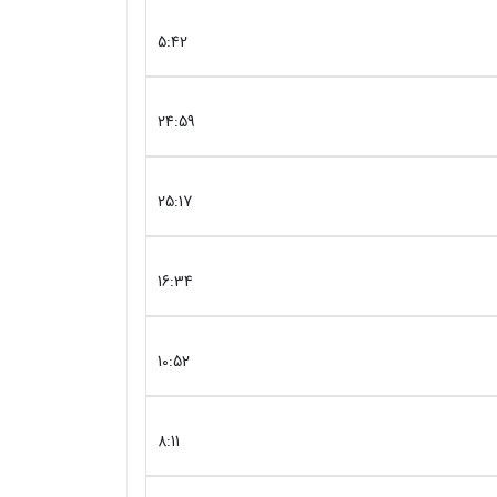
5:42
24:59
25:17
16:34
10:52
8:11