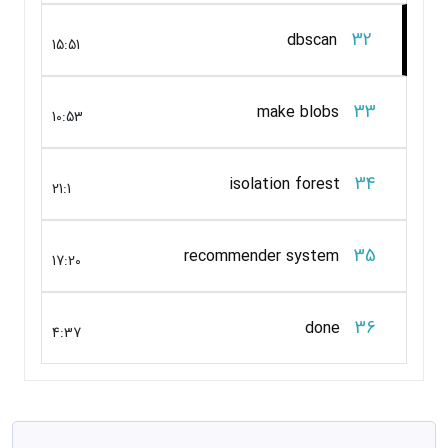
32
dbscan
15:51
33
make blobs
10:53
34
isolation forest
21:1
35
recommender system
17:20
36
done
4:37