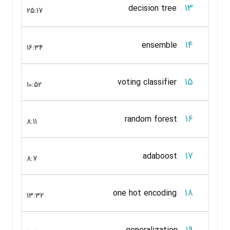
13
decision tree
25:17
14
ensemble
16:34
15
voting classifier
10:52
16
random forest
8:11
17
adaboost
8:7
18
one hot encoding
13:32
19