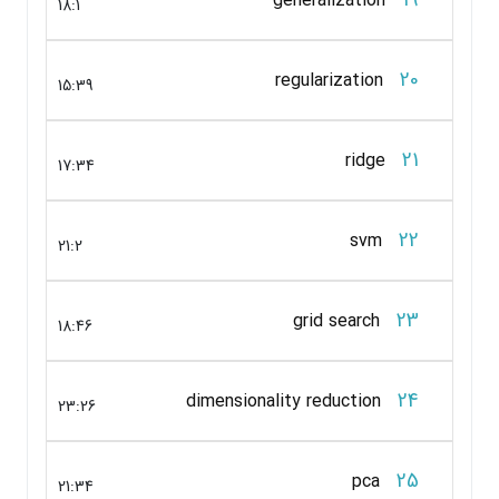
generalization
18:1
20
regularization
15:39
21
ridge
17:34
22
svm
21:2
23
grid search
18:46
24
dimensionality reduction
23:26
25
pca
21:34