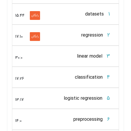
1
datasets
15:44
رایگان
2
regression
17:10
رایگان
3
linear model
30:0
4
classification
17:26
5
logistic regression
13:17
6
preprocessing
14:0