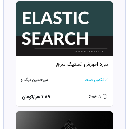
دوره آموزش الستیک سرچ
تکمیل ضبط
امیرحسین بیگدلو
6:08:19
389 هزارتومان