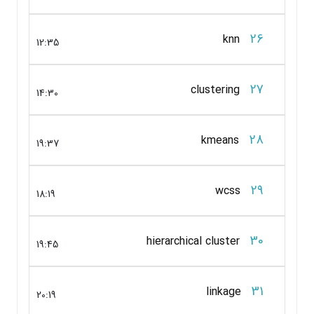
26
knn
12:35
27
clustering
14:30
28
kmeans
19:37
29
wcss
18:19
30
hierarchical cluster
19:45
31
linkage
20:19