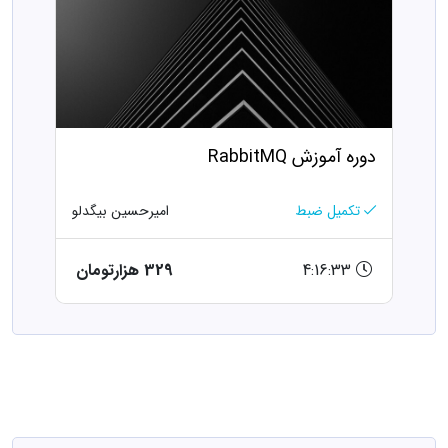
دوره آموزش RabbitMQ
تکمیل ضبط
امیرحسین بیگدلو
4:16:33
329 هزارتومان