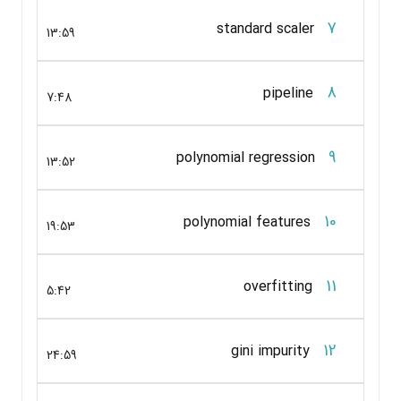
7
standard scaler
13:59
8
pipeline
7:48
9
polynomial regression
13:52
10
polynomial features
19:53
11
overfitting
5:42
12
gini impurity
24:59