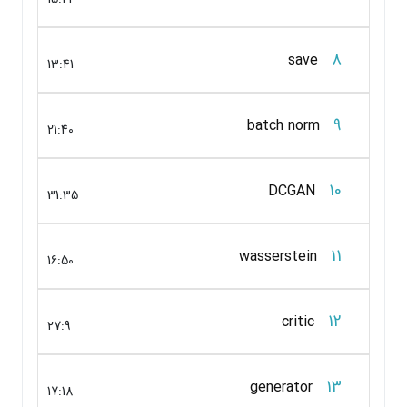
8
save
13:41
9
batch norm
21:40
10
DCGAN
31:35
11
wasserstein
16:50
12
critic
27:9
13
generator
17:18