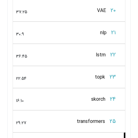
20
VAE
37:25
21
nlp
30:9
22
lstm
36:45
23
topk
22:54
24
skorch
16:10
25
transformers
29:27