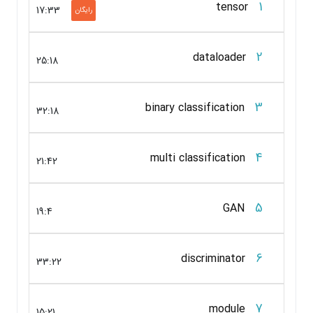
1
tensor
17:33
رایگان
2
dataloader
25:18
3
binary classification
32:18
4
multi classification
21:42
5
GAN
19:4
6
discriminator
33:22
7
module
15:21