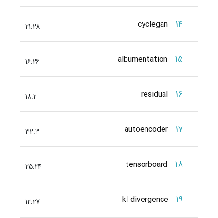
14
cyclegan
21:28
15
albumentation
16:26
16
residual
18:2
17
autoencoder
32:3
18
tensorboard
25:24
19
kl divergence
12:27