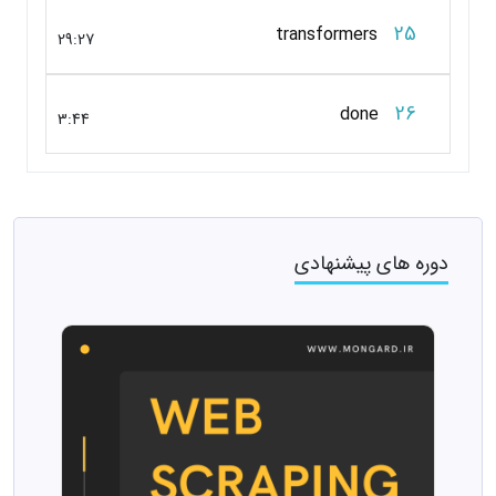
25
transformers
29:27
26
done
3:44
دوره های پیشنهادی