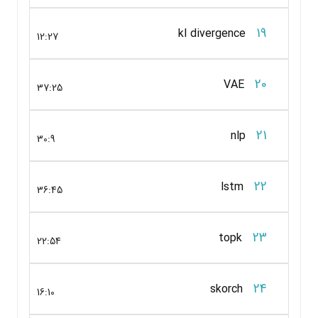
19
kl divergence
12:27
20
VAE
37:25
21
nlp
30:9
22
lstm
36:45
23
topk
22:54
24
skorch
16:10