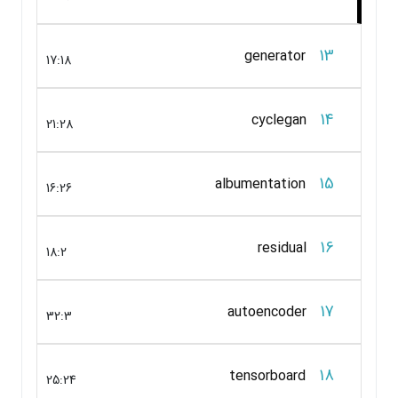
13
generator
17:18
14
cyclegan
21:28
15
albumentation
16:26
16
residual
18:2
17
autoencoder
32:3
18
tensorboard
25:24