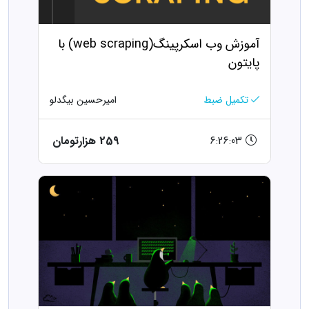
آموزش وب اسکرپینگ(web scraping) با
پایتون
تکمیل ضبط
امیرحسین بیگدلو
6:26:03
259 هزارتومان