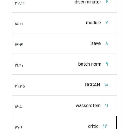
6
discriminator
33:22
7
module
15:21
8
save
13:41
9
batch norm
21:40
10
DCGAN
31:35
11
wasserstein
16:50
12
critic
27:9