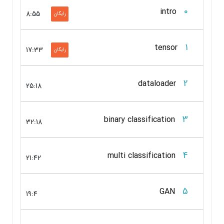
0
intro
8:55
رایگان
1
tensor
17:33
رایگان
2
dataloader
25:18
3
binary classification
32:18
4
multi classification
21:42
5
GAN
19:4