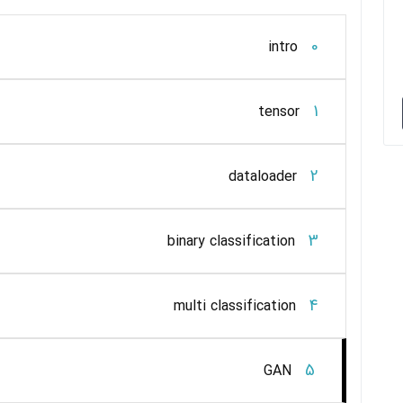
0
intro
1
tensor
2
dataloader
3
binary classification
4
multi classification
5
GAN