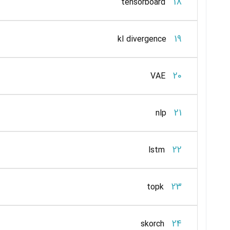
18
tensorboard
19
kl divergence
20
VAE
21
nlp
22
lstm
23
topk
24
skorch