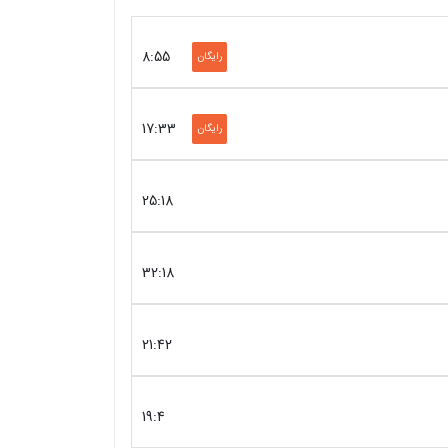
8:55
رایگان
17:33
رایگان
25:18
32:18
21:42
19:4