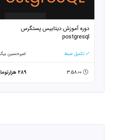
دوره آموزش دیتابیس پستگرس
postgresql
تکمیل ضبط
امیرحسین بیگد
3:58:00
289 هزارتومان