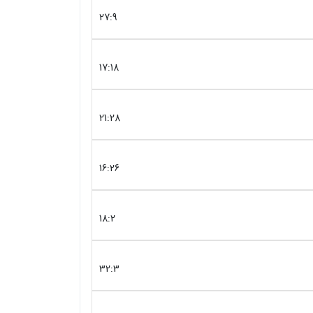
27:9
17:18
21:28
16:26
18:2
32:3