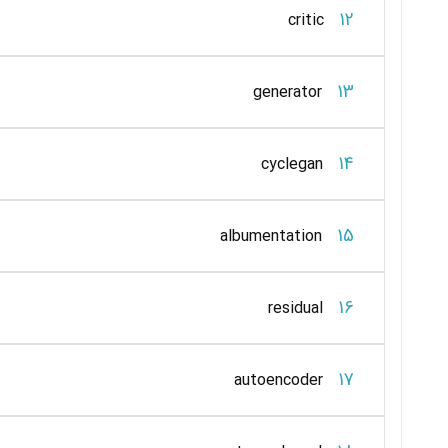
12
critic
13
generator
14
cyclegan
15
albumentation
16
residual
17
autoencoder