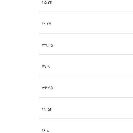
25:24
12:27
37:25
30:9
36:45
22:54
16:10