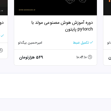
دوره آموزش هوش مصنوعی مولد با
دو
pytorch پایتون
تکمیل ضبط
امیرحسین بیگدلو
لو
10:04:10
549 هزارتومان