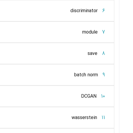
6
discriminator
7
module
8
save
9
batch norm
10
DCGAN
11
wasserstein