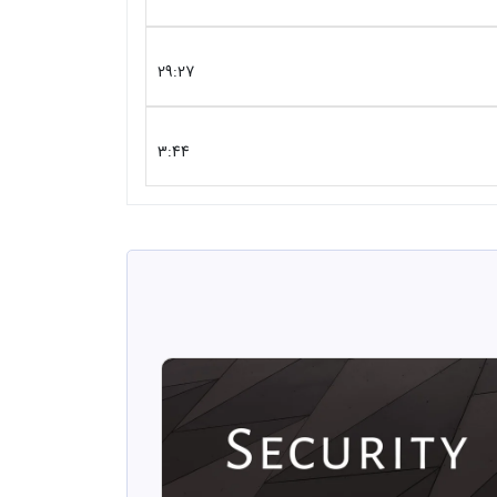
29:27
3:44