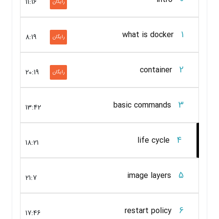
11:16
رایگان
1
what is docker
8:19
رایگان
2
container
20:19
رایگان
3
basic commands
13:42
4
life cycle
18:21
5
image layers
21:7
6
restart policy
17:46