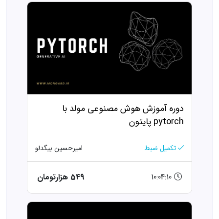
دوره آموزش هوش مصنوعی مولد با
pytorch پایتون
تکمیل ضبط
امیرحسین بیگدلو
10:04:10
549 هزارتومان