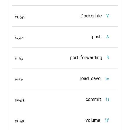
7
Dockerfile
19:53
8
push
10:54
9
port forwarding
11:58
10
load, save
2:43
11
commit
13:59
12
volume
14:54