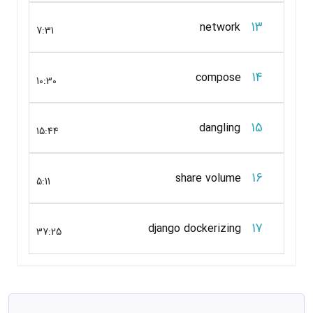
13
network
7:31
14
compose
10:30
15
dangling
15:44
16
share volume
5:11
17
django dockerizing
37:25