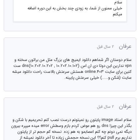
سلام
خیلی ممنون از شما، به زودی چند بخش به این دوره اضافه
میکنم
عرفان
2 سال قبل
سلام دوستان اگر شماهم دانلود ایمیج های بزرگ مثل من براتون سخته و
vpn ندارین این دوتا دی ان اس (dns(10.202.10.202 , 10.202.10.102 ست
کنین برای سایت 403.online هستش سرعتش بالاست راحت دانلود میشه
سایت (شکن و.....) خیلی سرعتش پایینه.
عرفان
2 سال قبل
سلام استاد image پایتون رو نمیتونم درست نصب کنم تحریمیم با شکن و
بگذر این چیزا dns رو هم عوض کردم بازم وسطش error میده میپره بیرون
دیگه نمی دونم چه کنم اعصابمو به هم زده. نسخه کم حجم تر از پایتون
نداریم برم pull کنم؟؟ این نسخه حجمش زیاده تا آخر دانلود نمیشه از