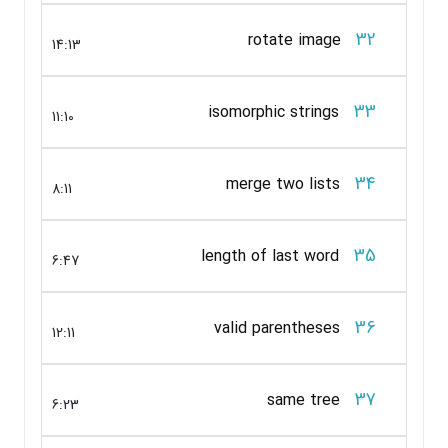
32
rotate image
14:13
33
isomorphic strings
11:10
34
merge two lists
8:11
35
length of last word
6:47
36
valid parentheses
12:11
37
same tree
6:23