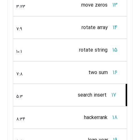
13
move zeros
3:23
14
rotate array
7:9
15
rotate string
10:1
16
two sum
7:8
17
search insert
5:3
18
hackerrank
8:34
19