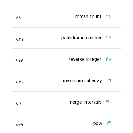
26
roman to int
7:9
27
palindrome number
8:32
28
reverse integer
9:22
29
maximum subarray
8:30
30
merge intervals
8:7
31
pow
8:29