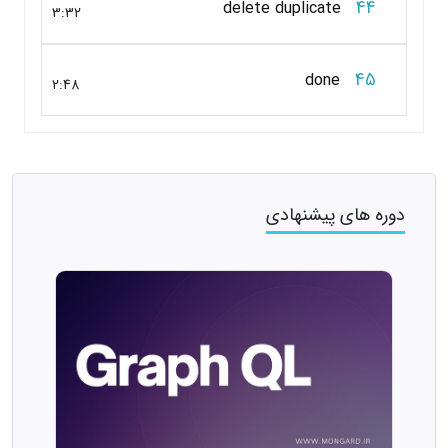
44
delete duplicate
3:32
45
done
2:48
دوره های پیشنهادی