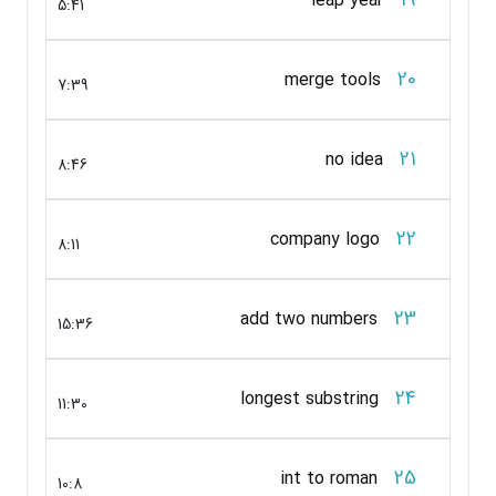
leap year
5:41
20
merge tools
7:39
21
no idea
8:46
22
company logo
8:11
23
add two numbers
15:36
24
longest substring
11:30
25
int to roman
10:8