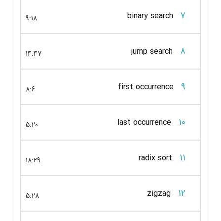
7
binary search
9:18
8
jump search
14:47
9
first occurrence
8:6
10
last occurrence
5:20
11
radix sort
18:29
12
zigzag
5:28