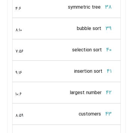
38
symmetric tree
4:6
39
bubble sort
8:10
40
selection sort
7:56
41
insertion sort
9:16
42
largest number
10:6
43
customers
8:59