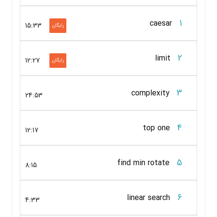
1
caesar
15:33
رایگان
2
limit
12:27
رایگان
3
complexity
24:53
4
top one
12:17
5
find min rotate
8:15
6
linear search
4:33