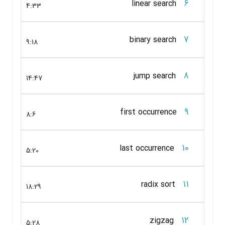
6
linear search
4:33
7
binary search
9:18
8
jump search
14:47
9
first occurrence
8:6
10
last occurrence
5:20
11
radix sort
18:29
12
zigzag
5:28