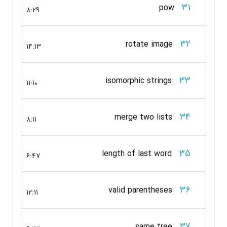
31
pow
8:29
32
rotate image
14:13
33
isomorphic strings
11:10
34
merge two lists
8:11
35
length of last word
6:47
36
valid parentheses
12:11
37
same tree