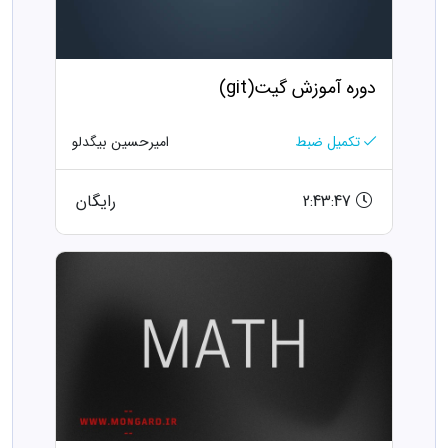
دوره آموزش گیت(git)
تکمیل ضبط
امیرحسین بیگدلو
2:43:47
رایگان