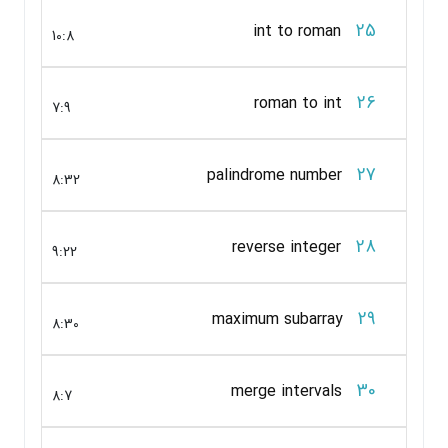
25
int to roman
10:8
26
roman to int
7:9
27
palindrome number
8:32
28
reverse integer
9:22
29
maximum subarray
8:30
30
merge intervals
8:7