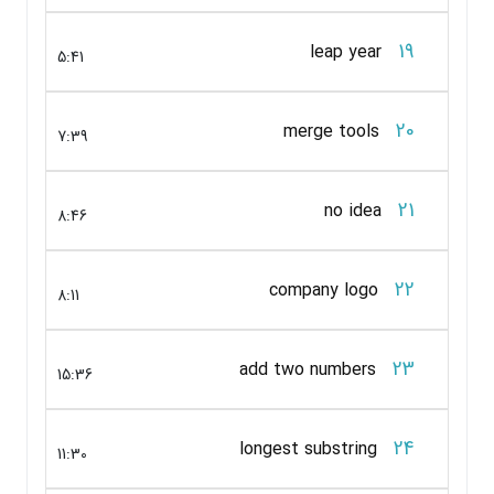
19
leap year
5:41
20
merge tools
7:39
21
no idea
8:46
22
company logo
8:11
23
add two numbers
15:36
24
longest substring
11:30