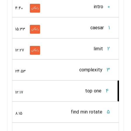
0
intro
4:40
رایگان
1
caesar
15:33
رایگان
2
limit
12:27
رایگان
3
complexity
24:53
4
top one
12:17
5
find min rotate
8:15