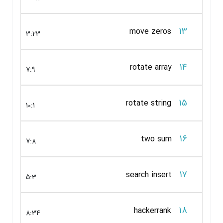
13
move zeros
3:23
14
rotate array
7:9
15
rotate string
10:1
16
two sum
7:8
17
search insert
5:3
18
hackerrank
8:34