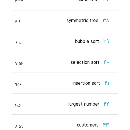
6:23
38
symmetric tree
4:6
39
bubble sort
8:10
40
selection sort
7:56
41
insertion sort
9:16
42
largest number
10:6
43
customers
8:59