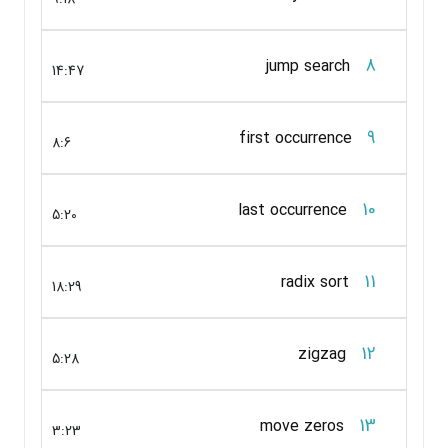
8
jump search
14:47
9
first occurrence
8:6
10
last occurrence
5:20
11
radix sort
18:29
12
zigzag
5:28
13
move zeros
3:23