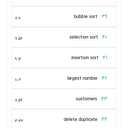
39
bubble sort
8:10
40
selection sort
7:56
41
insertion sort
9:16
42
largest number
10:6
43
customers
8:59
44
delete duplicate
3:32