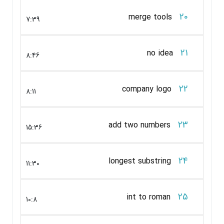
20
merge tools
7:39
21
no idea
8:46
22
company logo
8:11
23
add two numbers
15:36
24
longest substring
11:30
25
int to roman
10:8