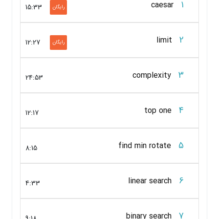
1
caesar
15:33
رایگان
2
limit
12:27
رایگان
3
complexity
24:53
4
top one
12:17
5
find min rotate
8:15
6
linear search
4:33
7
binary search
9:18