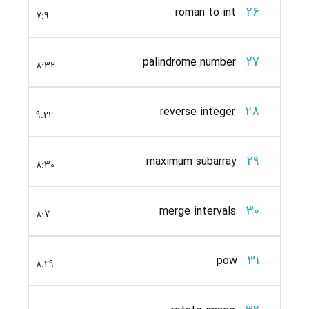
26
roman to int
7:9
27
palindrome number
8:32
28
reverse integer
9:22
29
maximum subarray
8:30
30
merge intervals
8:7
31
pow
8:29