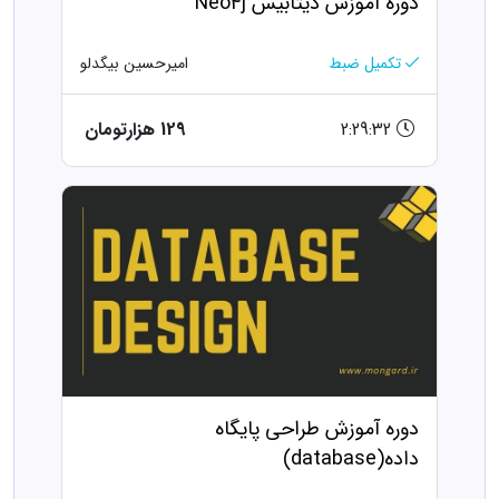
دوره آموزش دیتابیس Neo4j
تکمیل ضبط
امیرحسین بیگدلو
2:29:32
129 هزارتومان
دوره آموزش طراحی پایگاه
داده(database)