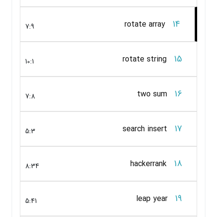
14
rotate array
7:9
15
rotate string
10:1
16
two sum
7:8
17
search insert
5:3
18
hackerrank
8:34
19
leap year
5:41