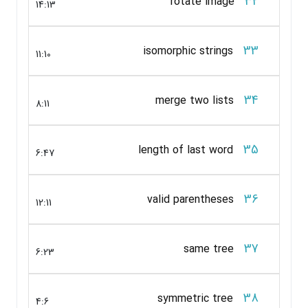
32
rotate image
14:13
33
isomorphic strings
11:10
34
merge two lists
8:11
35
length of last word
6:47
36
valid parentheses
12:11
37
same tree
6:23
38
symmetric tree
4:6