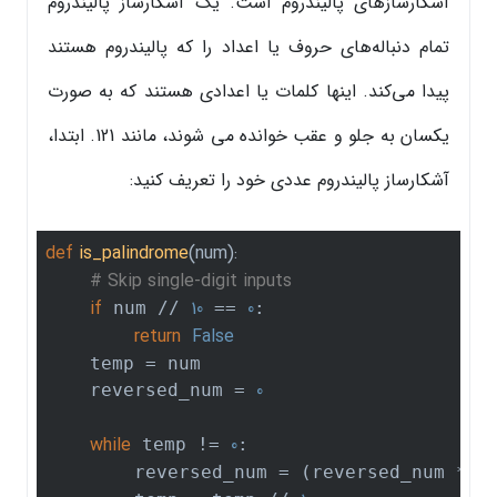
آشکارسازهای پالیندروم است. یک آشکارساز پالیندروم
تمام دنباله‌های حروف یا اعداد را که پالیندروم هستند
پیدا می‌کند. اینها کلمات یا اعدادی هستند که به صورت
یکسان به جلو و عقب خوانده می شوند، مانند 121. ابتدا،
آشکارساز پالیندروم عددی خود را تعریف کنید:
def
is_palindrome
(num)
:
# Skip single-digit inputs
if
10
0
 num // 
 == 
:

return
False
    temp = num

0
    reversed_num = 
while
0
 temp != 
:

10
        reversed_num = (reversed_num * 