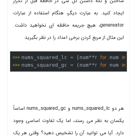
ساختن و نگه داشتن کل شی در حافظه قبل از تکرار
ایجاد کنید. به عبارت دیگر، هنگام استفاده از عبارات
genereator، هیچ جریمه حافظه ای نخواهید داشت.
این مثال از مربع کردن برخی اعداد را در نظر بگیرید:
>>> 
2
for
in
nums_squared_lc = [num**
 num 
 ra
>>> 
2
for
in
nums_squared_gc = (num**
 num 
 ra
هر دو nums_squared_lc و nums_squared_gc اساساً
یکسان به نظر می رسند، اما یک تفاوت اساسی وجود
دارد. آیا می توانید آن را تشخیص دهید؟ وقتی هر یک