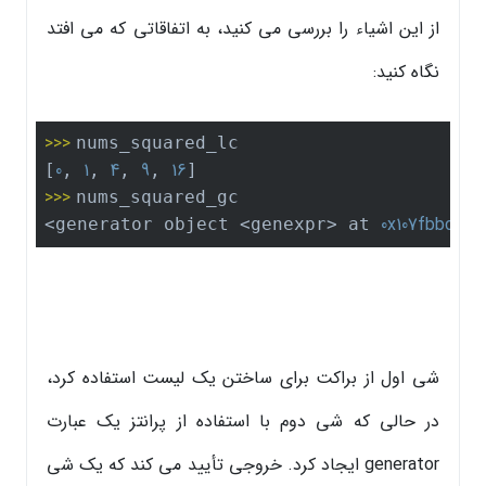
از این اشیاء را بررسی می کنید، به اتفاقاتی که می افتد
نگاه کنید:
>>> 
nums_squared_lc

0
1
4
9
16
[
, 
, 
, 
, 
>>> 
nums_squared_gc

0x107fbbc78
<generator object <genexpr> at 
>
شی اول از براکت برای ساختن یک لیست استفاده کرد،
در حالی که شی دوم با استفاده از پرانتز یک عبارت
generator ایجاد کرد. خروجی تأیید می کند که یک شی