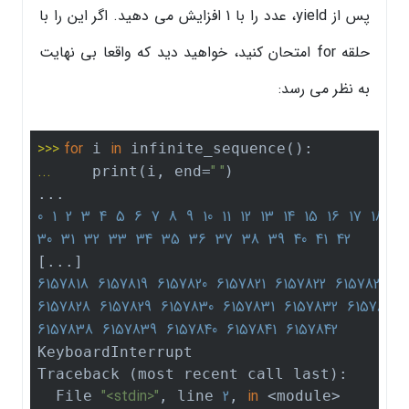
پس از yield، عدد را با 1 افزایش می دهید. اگر این را با
حلقه for امتحان کنید، خواهید دید که واقعا بی نهایت
به نظر می رسد:
>>> 
for
in
 i 
... 
" "
    print(i, end=
)

0
1
2
3
4
5
6
7
8
9
10
11
12
13
14
15
16
17
18
19
30
31
32
33
34
35
36
37
38
39
40
41
42
6157818
6157819
6157820
6157821
6157822
6157823
6
6157828
6157829
6157830
6157831
6157832
6157833
6157838
6157839
6157840
6157841
6157842
KeyboardInterrupt

Traceback (most recent call last):

"<stdin>"
2
in
  File 
, line 
, 
 <module>