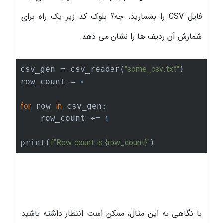
فایل CSV را بشمارید، چه؟ بلوک کد زیر یک راه برای
شمارش آن ردیف ها را نشان می دهد:
"some_csv.txt"
csv_gen = csv_reader(
)

0
row_count = 
for
in
 row 
 csv_gen:

1
    row_count += 
f"Row count is 
{row_count}
"
print(
)
با نگاهی به این مثال، ممکن است انتظار داشته باشید