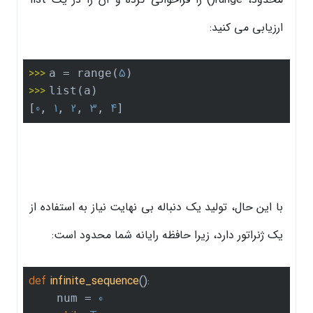
ارزیابی می کنید:
>>> 
5
a = range(
>>> 
list(a)

0
1
2
3
4
[
, 
, 
, 
, 
]
با این حال، تولید یک دنباله بی نهایت نیاز به استفاده از
یک ژنراتور دارد، زیرا حافظه رایانه شما محدود است:
def
infinite_sequence
()
:
0
    num = 