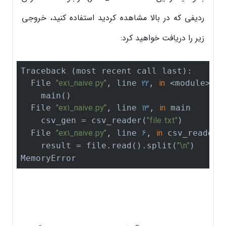
ردیفی که در بالا مشاهده کردید استفاده کنید، خروجی
زیر را دریافت خواهید کرد:
Traceback (most recent call last):

"ex1_naive.py"
22
in
  File 
, line 
, 
 <module>

    main()

"ex1_naive.py"
13
in
  File 
, line 
, 
 main

"file.txt"
    csv_gen = csv_reader(
)

"ex1_naive.py"
6
in
  File 
, line 
, 
 csv_reader

"\n"
    result = file.read().split(
)

MemoryError