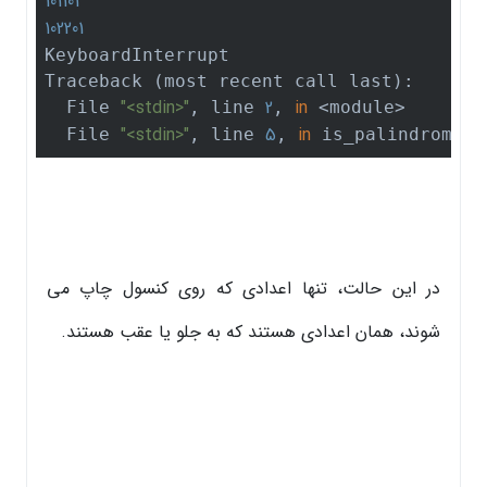
101101
102201
KeyboardInterrupt

Traceback (most recent call last):

"<stdin>"
2
in
  File 
, line 
, 
 <module>

"<stdin>"
5
in
  File 
, line 
, 
 is_palindrome
در این حالت، تنها اعدادی که روی کنسول چاپ می
شوند، همان اعدادی هستند که به جلو یا عقب هستند.