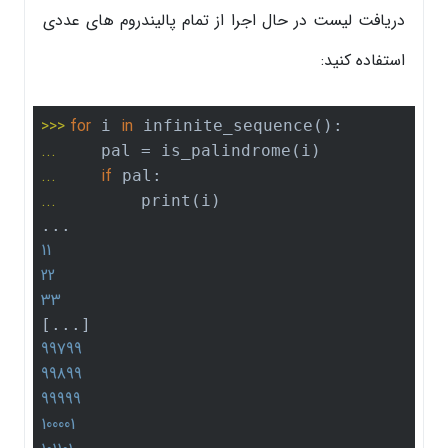
دریافت لیست در حال اجرا از تمام پالیندروم های عددی
استفاده کنید:
>>> 
for
in
 i 
... 
... 
if
... 
        print(i)

11
22
33
99799
99899
99999
100001