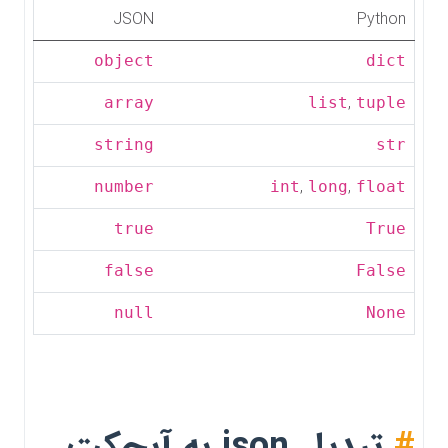
JSON
Python
object
dict
,
array
list
tuple
string
str
,
,
number
int
long
float
true
True
false
False
null
None
#
تبدیل json به آبجکت