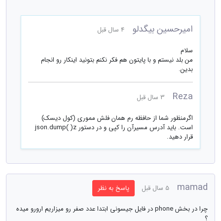
امیرحسین بیگدلو
4 سال قبل
سلام
من بلد نیستم و با پایتون هم فکر نکنم بتونید اینکار رو انجام
بدین.
Reza
3 سال قبل
اگرمنظور شما از حافظه رم همان فلش مموری (کول دیسک)
است. باید آدرس مسیرآن را کپی و در دستور json.dump( )z
قرار دهید.
mamad
5 سال قبل
پاسخ به نظر
چرا در بخش phone در فایل جیسونی ابتدا عدد صفر رو میزاریم ارورو میده
؟