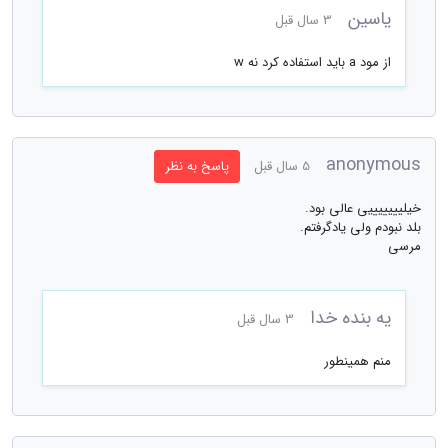
یاسین
3 سال قبل
از مود a باید استفاده کرد نه w
anonymous
5 سال قبل
پاسخ به نظر
خیلیییییییی عالی بود.
بلد نبودم ولی یادگرفتم.
مرسی
یه بنده خدا
3 سال قبل
منم همینطور