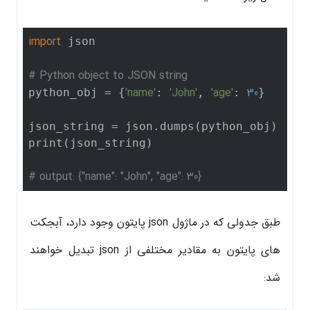
import
 json

# Python object to JSON string
'name'
'John'
'age'
30
python_obj = {
: 
, 
: 
}

json_string = json.dumps(python_obj)

print(json_string)  

# output: {"name": "John", "age": 30}
طبق جدولی که در ماژول json پایتون وجود دارد، آبجکت
های پایتون به مقادیر مختلفی از json تبدیل خواهند
شد: