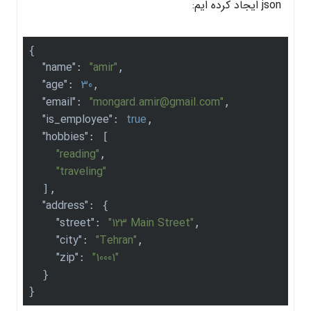
json ایجاد کرده ایم:
{

"name"
"amir"
: 
,

"age"
30
: 
,

"email"
"mongard.amir@gmail.com"
: 
,

"is_employee"
true
: 
,

"hobbies"
: [

"reading"
,

"traveling"
  ],

"address"
: {

"street"
"123 Main Street"
: 
,

"city"
"Tehran"
: 
,

"zip"
"10001"
: 
  }
