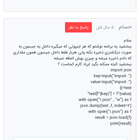
حسام
5 سال قبل
پاسخ به نظر
سلام
ببخشید یه برنامه نوشتم که هر اینپوتی که میگیره داخل یه جیسون به
صورت دیکشنری ذخیره بکنه ولی هربار فقط داخل جیسون همون مقداری
که دادم ذخیره میشه و چیزی بهش اضافه نمیشه
ببخشید البته ممکنه بگید ایراد کارم کجاست ؟
import json
key=input("import :")
value=input("import :")
test={}
test[f"{key}"] = f"{value}"
with open("1.json" , "w") as f:
json.dump(test ,f, indent=2)
with open("1.json") as f:
result = json.load(f)
print(result)