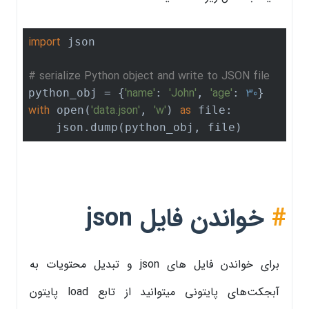
import
 json

# serialize Python object and write to JSON file
'name'
'John'
'age'
30
python_obj = {
: 
, 
: 
with
'data.json'
'w'
as
 open(
, 
) 
 file:

#
خواندن فایل json
برای خواندن فایل های json و تبدیل محتویات به
آبجکت‌های پایتونی میتوانید از تابع load پایتون