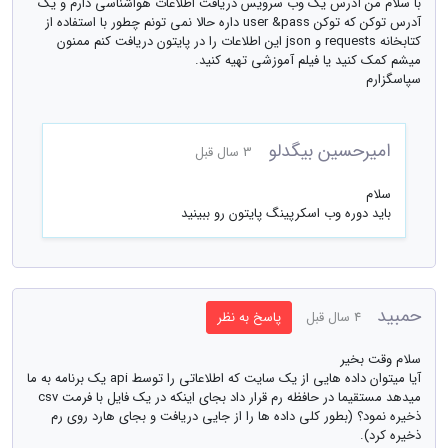
با سلام من آدرس یک وب سرویس دریافت اطلاعات هواشناسی دارم و یک
آدرس توکن که توکن user &pass داره حالا نمی تونم چطور با استفاده از
کتابخانه requests و json این اطلاعات را در پایتون دریافت کنم ممنون
میشم کمک کنید یا فیلم آموزشی تهیه کنید.
سپاسگزارم
امیرحسین بیگدلو
3 سال قبل
سلام
باید دوره وب اسکرپینگ پایتون رو ببینید
حمبید
4 سال قبل
پاسخ به نظر
سلام وقت بخیر
آیا میتوان داده هایی از یک سایت که اطلاعاتی را توسط api یک برنامه به ما
میدهد مستقیما در حافظه رم قرار داد بجای اینکه در یک فایل با فرمت csv
ذخیره نمود؟ (بطور کلی داده ها را از جایی دریافت و بجای هارد روی رم
ذخیره کرد).