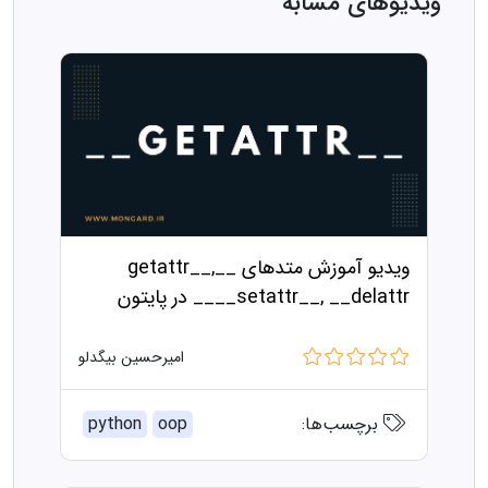
ویدیوهای مشابه
ویدیو آموزش متدهای __getattr__,
__setattr__, __delattr__ در پایتون
امیرحسین بیگدلو
برچسب‌ها:
oop
python