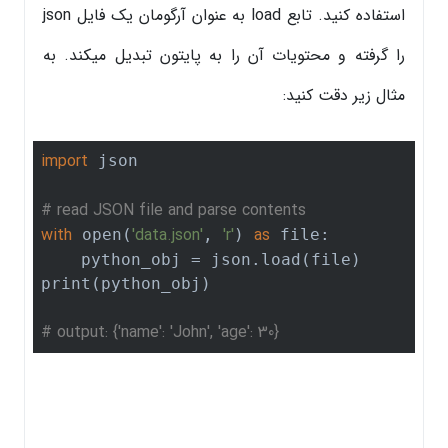
استفاده کنید. تابع load به عنوان آرگومان یک فایل json
را گرفته و محتویات آن را به پایتون تبدیل میکند. به
مثال زیر دقت کنید:
import
 json

# read JSON file and parse contents
with
'data.json'
'r'
as
 open(
, 
) 
 file:

    python_obj = json.load(file)

print(python_obj)  

# output: {'name': 'John', 'age': 30}