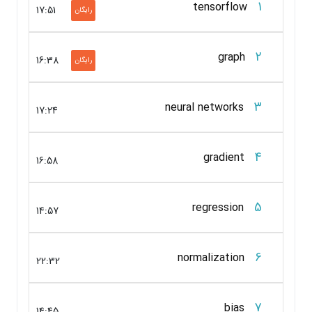
1
tensorflow
17:51
رایگان
2
graph
16:38
رایگان
3
neural networks
17:24
4
gradient
16:58
5
regression
14:57
6
normalization
22:32
7
bias
14:45