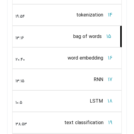
14
tokenization
19:54
15
bag of words
13:16
16
word embedding
20:40
17
RNN
13:15
18
LSTM
10:5
19
text classification
38:53