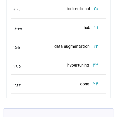
20
bidirectional
9:40
21
hub
14:45
22
data augmentation
15:5
23
hypertuning
28:5
24
done
3:43