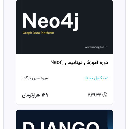
دوره آموزش دیتابیس Neo4j
تکمیل ضبط
امیرحسین بیگدلو
2:29:32
129 هزارتومان