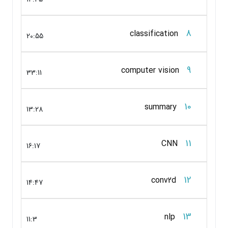
8
classification
20:55
9
computer vision
33:11
10
summary
13:28
11
CNN
16:17
12
conv2d
14:47
13
nlp
11:3