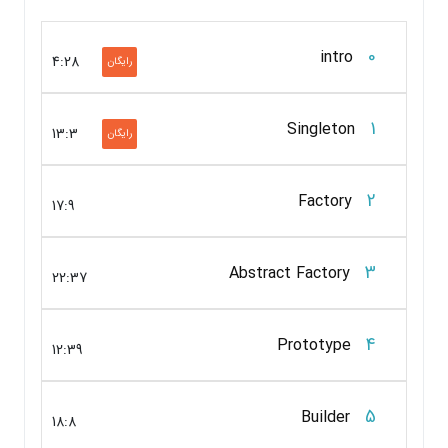
0
intro
4:28
رایگان
1
Singleton
13:3
رایگان
2
Factory
17:9
3
Abstract Factory
22:37
4
Prototype
12:39
5
Builder
18:8