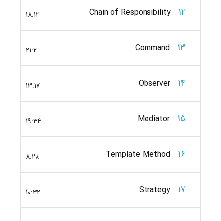
12
Chain of Responsibility
18:12
13
Command
21:2
14
Observer
13:17
15
Mediator
19:34
16
Template Method
8:28
17
Strategy
10:32