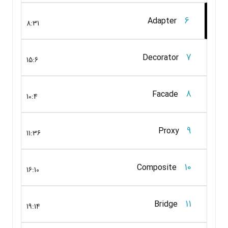
6
Adapter
8:31
7
Decorator
15:6
8
Facade
10:4
9
Proxy
11:36
10
Composite
16:10
11
Bridge
19:14