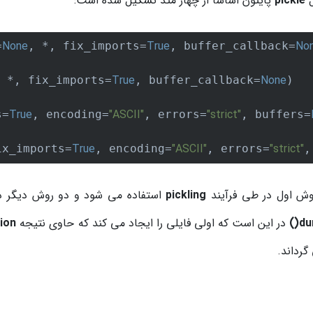
ل
pickle
پایتون اساساً از چهار متد تشکیل شده است:
None
True
No
=
, *, fix_imports=
, buffer_callback=
True
None
 *, fix_imports=
, buffer_callback=
)

True
"ASCII"
"strict"
s=
, encoding=
, errors=
, buffers=
True
"ASCII"
"strict"
ix_imports=
, encoding=
, errors=
,
وش اول در طی فرآیند
pickling
استفاده می شود و دو روش دیگر 
du
در این است که اولی فایلی را ایجاد می کند که حاوی نتیجه
tion
گرداند.