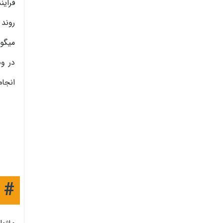
فراین
روند
میگو
در وض
انجام
#