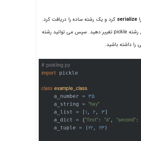
ا
serialize
کرد و یک رشته ساده را دریافت کرد.
بعد از انتخاب کلاس ، می توانید مقدار ویژگیهای آن را بدون تأثیرگذاری روی رشته pickle تغییر دهید. سپس می توانید رشته
# pickling.py
import
 pickle

class
example_class
:
35
    a_number = 
"hey"
    a_string = 
1
2
3
    a_list = [
, 
, 
]

"first"
"a"
"second"
    a_dict = {
: 
, 
:
22
23
    a_tuple = (
, 
)
