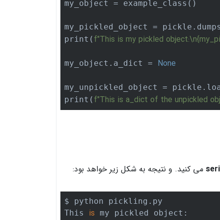
my_object = example_class()

my_pickled_object = pickle.dump
f"This is my pickled object:\n
{my_pi
print(
None
my_object.a_dict = 
my_unpickled_object = pickle.lo
f"This is a_dict of the unpickled ob
print(
seri
می کنید. و نتیجه به شکل زیر خواهد بود:
$ python pickling.py

is
This 