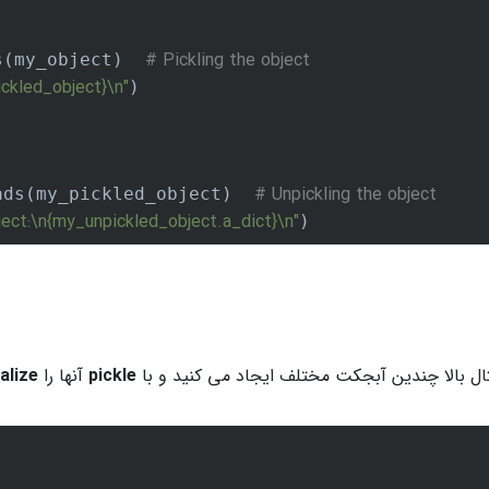
# Pickling the object
s(my_object)  
ckled_object}
\n"
)

# Unpickling the object
ads(my_pickled_object)  
ject:\n
{my_unpickled_object.a_dict}
\n"
)
ال بالا چندین آبجکت مختلف ایجاد می کنید و با
pickle
آنها را
alize