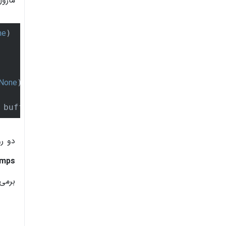
ماژو
ne
)

None
)

None
 buffers=
دو ر
mps()
برمی 