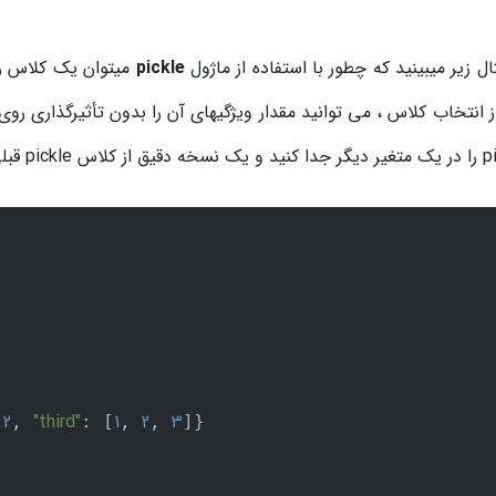
ال زیر میبینید که چطور با استفاده از ماژول
pickle
میتوان یک کلاس ر
pic قبلی را داشته باشید.
2
"third"
1
2
3
 
, 
: [
, 
, 
]}
