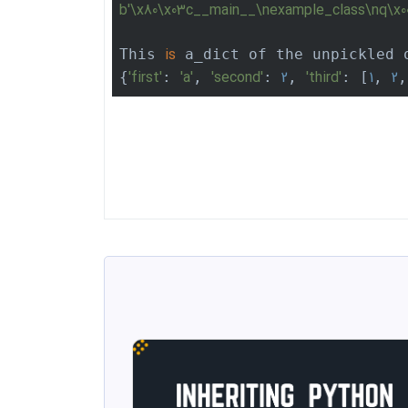
b'\x80\x03c__main__\nexample_class\nq\x00)
is
This 
 a_dict of the unpickled o
'first'
'a'
'second'
2
'third'
1
2
{
: 
, 
: 
, 
: [
, 
,