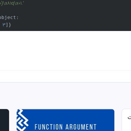
\x81q\x01.'
bject:

3
 
]}
ت