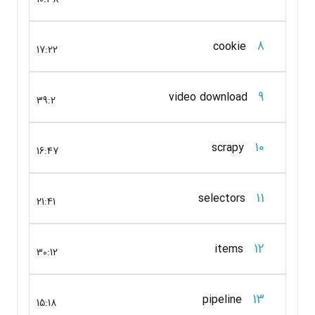
8
cookie
17:22
9
video download
39:2
10
scrapy
16:47
11
selectors
21:41
12
items
30:12
13
pipeline
15:18