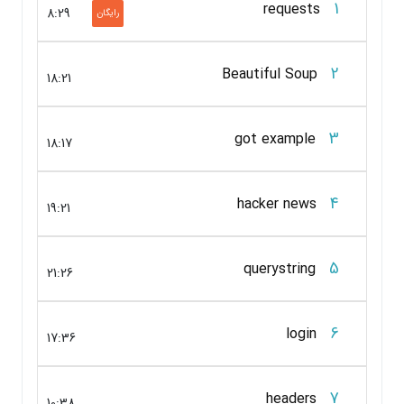
1
requests
8:29
رایگان
2
Beautiful Soup
18:21
3
got example
18:17
4
hacker news
19:21
5
querystring
21:26
6
login
17:36
7
headers
10:38