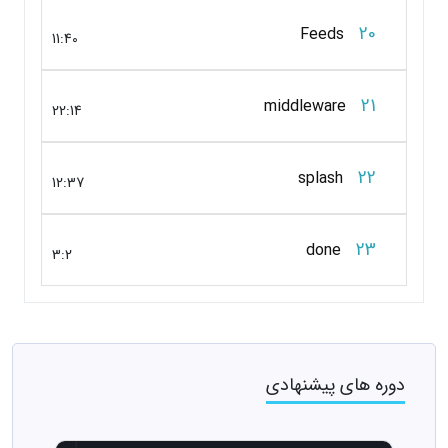
20
Feeds
11:40
21
middleware
22:14
22
splash
12:37
23
done
3:2
دوره های پیشنهادی