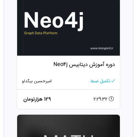
دوره آموزش دیتابیس Neo4j
تکمیل ضبط
امیرحسین بیگدلو
2:29:32
129 هزارتومان