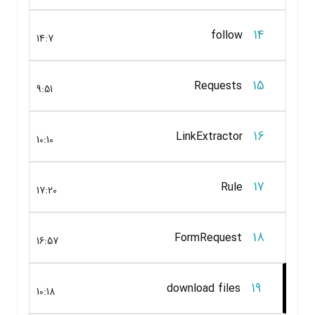
14
follow
14:7
15
Requests
9:51
16
LinkExtractor
10:10
17
Rule
17:20
18
FormRequest
16:57
19
download files
10:18