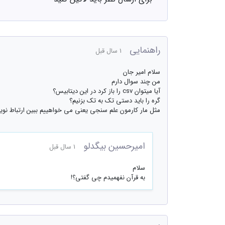
راهنمایی
1 سال قبل
سلام امیر جان
من چند سوال دارم
آیا میتوان csv را باز کرد در این دیتابیس؟
گره را باید دستی تک به تک بزنیم؟
مثل مار کارمون علم سنجی یعنی می خواهییم ببین ارتباط نویسنده
امیرحسین بیگدلو
1 سال قبل
سلام
به قرآن نفهمیدم چی گفتی؟!