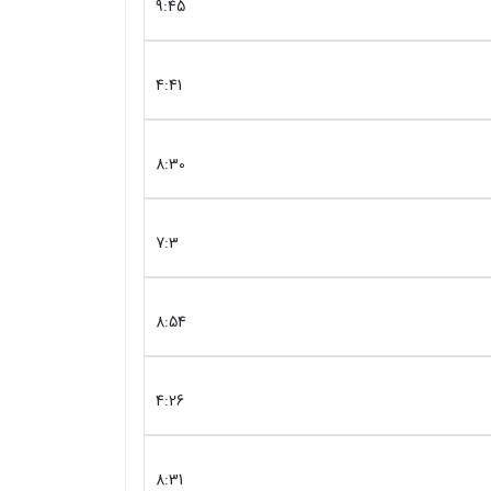
9:45
4:41
8:30
7:3
8:54
4:26
8:31