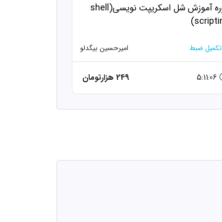
دوره آموزش شل اسکریپت نویسی(shell
scripti
تکمیل ضبط
امیرحسین بیگدلو
5:11:06
249 هزارتومان