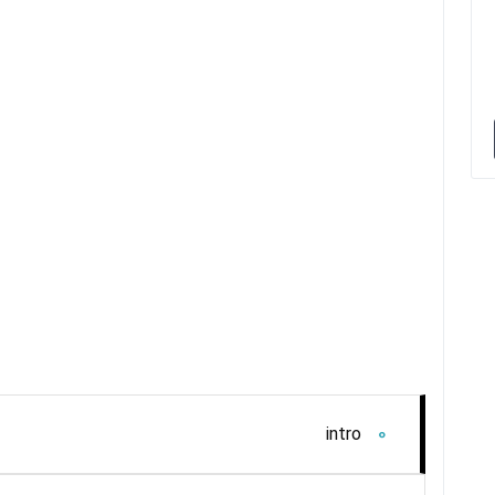
0
intro