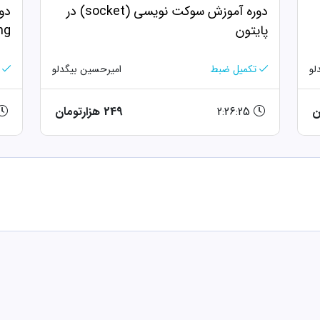
دوره آموزش سوکت نویسی (socket) در
پایتون
ng)
تکمیل ضبط
امیرحسین بیگدلو
لو
2:26:25
249 هزارتومان