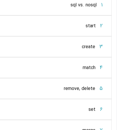
1
sql vs. nosql
2
start
3
create
4
match
5
remove, delete
6
set