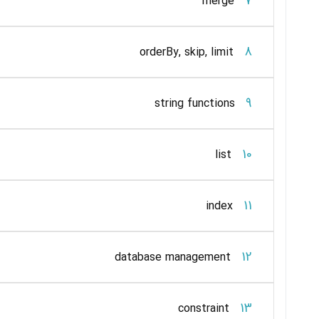
7
merge
8
orderBy, skip, limit
9
string functions
10
list
11
index
12
database management
13
constraint