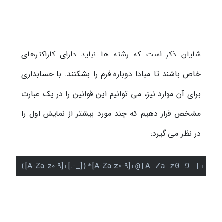
شایان ذکر است که رشته ها نباید دارای کاراکترهای
خاص باشند تا مبادا دوباره فرم را بشکنند. با حسابداری
برای آن موارد نیز، می توانیم این قوانین را در یک عبارت
مشخص قرار دهیم که چند مورد بیشتر از نمایش اول را
در نظر می گیرد:
[A-Za-z0-9]
[.-_]
[A-Za-z0-9]
(
+
)*
+@[A-Za-z0-9-]+(\.