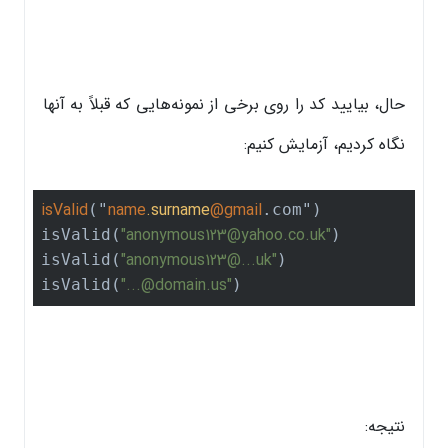
حال، بیایید کد را روی برخی از نمونه‌هایی که قبلاً به آنها
نگاه کردیم، آزمایش کنیم:
isValid
name
.surname
@gmail
("
.com")

"anonymous123@yahoo.co.uk"
isValid(
)

"anonymous123@...uk"
isValid(
)

"...@domain.us"
isValid(
)
نتیجه: