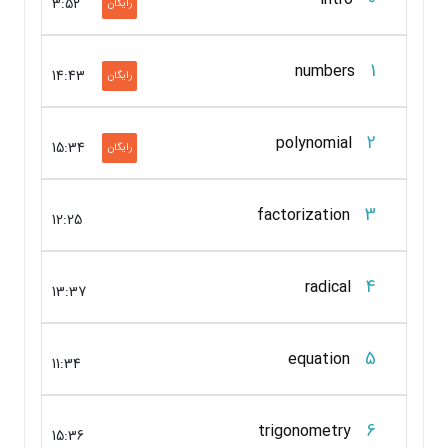
3:52
رایگان
1
numbers
14:43
رایگان
2
polynomial
15:34
رایگان
3
factorization
12:25
4
radical
13:37
5
equation
11:34
6
trigonometry
15:36