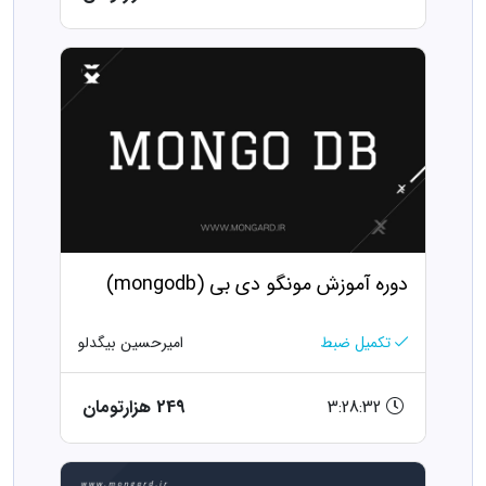
دوره آموزش مونگو دی بی (mongodb)
تکمیل ضبط
امیرحسین بیگدلو
3:28:32
249 هزارتومان