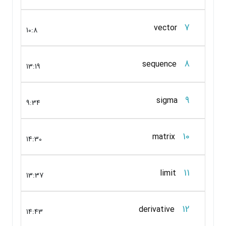
7
vector
10:8
8
sequence
13:19
9
sigma
9:34
10
matrix
14:30
11
limit
13:37
12
derivative
14:43