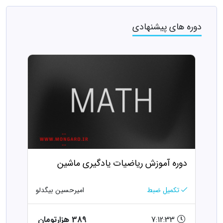
دوره های پیشنهادی
دوره آموزش ریاضیات یادگیری ماشین
تکمیل ضبط
امیرحسین بیگدلو
7:12:33
389 هزارتومان