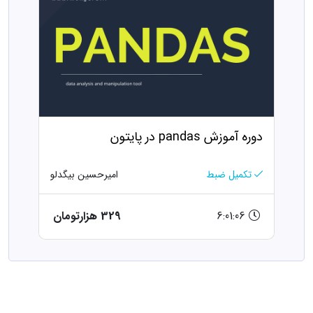
دوره آموزش pandas در پایتون
تکمیل ضبط
امیرحسین بیگدلو
6:01:06
329 هزارتومان