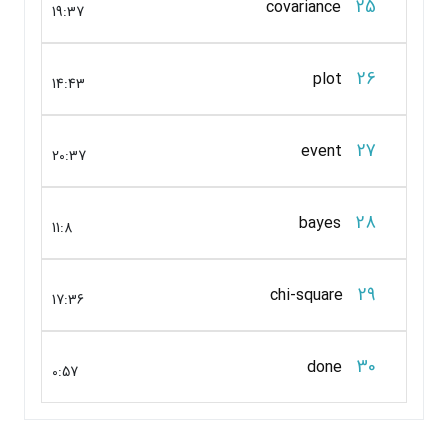
25
covariance
19:37
26
plot
14:43
27
event
20:37
28
bayes
11:8
29
chi-square
17:36
30
done
0:57