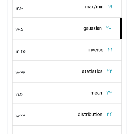
19
max/min
12:10
20
gaussian
17:5
21
inverse
13:45
22
statistics
15:32
23
mean
21:16
24
distribution
18:23