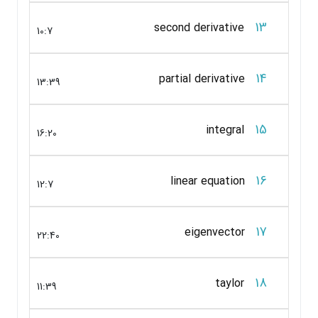
13
second derivative
10:7
14
partial derivative
13:39
15
integral
16:20
16
linear equation
12:7
17
eigenvector
22:40
18
taylor
11:39