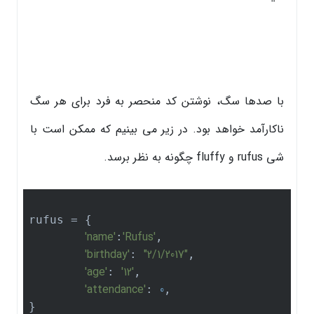
با صدها سگ، نوشتن کد منحصر به فرد برای هر سگ
ناکارآمد خواهد بود. در زیر می بینیم که ممکن است با
شی rufus و fluffy چگونه به نظر برسد.
rufus = {

'name'
'Rufus'
:
,

'birthday'
"2/1/2017"
: 
,

'age'
'12'
: 
,

'attendance'
0
: 
,

}
