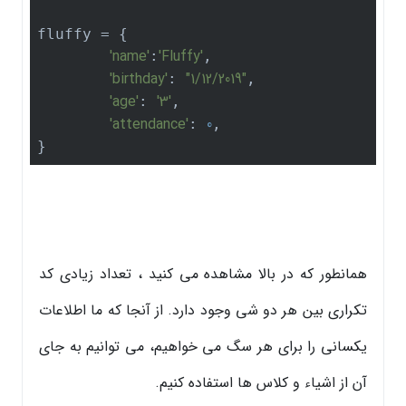
fluffy = {

'name'
'Fluffy'
:
,

'birthday'
"1/12/2019"
: 
,

'age'
'3'
: 
,

'attendance'
0
: 
,

}
همانطور که در بالا مشاهده می کنید ، تعداد زیادی کد
تکراری بین هر دو شی وجود دارد. از آنجا که ما اطلاعات
یکسانی را برای هر سگ می خواهیم، می توانیم به جای
آن از اشیاء و کلاس ها استفاده کنیم.