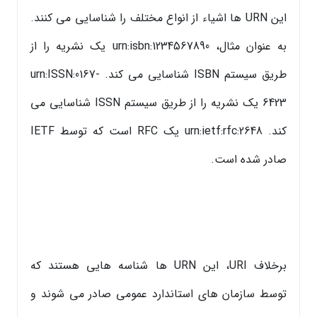
این URN ها اشیاء از انواع مختلف را شناسایی می کنند.
به عنوان مثال، urn:isbn:1234567890 یک نشریه را از
طریق سیستم ISBN شناسایی می کند. urn:ISSN:0167-
6423 یک نشریه را از طریق سیستم ISSN شناسایی می
کند. urn:ietf:rfc:2648 یک RFC است که توسط IETF
صادر شده است.
برخلاف URI، این URN ها شناسه هایی هستند که
توسط سازمان های استاندارد عمومی صادر می شوند و