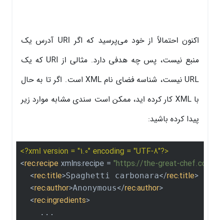
اکنون احتمالاً از خود می‌پرسید که اگر URI آدرس یک
منبع نیست، پس چه هدفی دارد. مثالی از URI که یک
URL نیست، شناسه فضای نام XML است. اگر تا به حال
با XML کار کرده اید، ممکن است سندی مشابه موارد زیر
پیدا کرده باشید:
<?xml version = "1.0" encoding = "UTF-8"?>
<
rec:recipe
xmlns:recipe
 = 
"https://the-great-chef.com/l
<
rec:title
>
</
rec:title
>
Spaghetti carbonara
<
rec:author
>
</
rec:author
>
Anonymous
<
rec:ingredients
>
    ...
