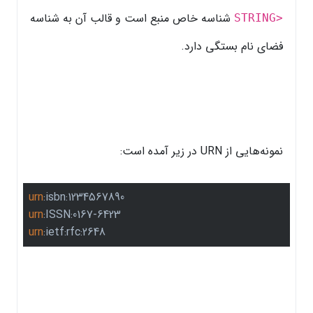
شناسه خاص منبع است و قالب آن به شناسه
STRING>
فضای نام بستگی دارد.
نمونه‌هایی از URN در زیر آمده است:
urn
:isbn
:1234567890
urn
:ISSN
:0167-6423
urn
:ietf
:rfc
:2648