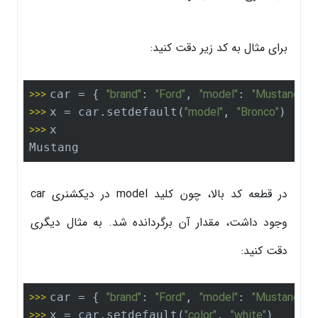
برای مثال به کد زیر دقت کنید:
>>> 
"brand"
"Ford"
"model"
"Mustang"
car = { 
: 
, 
: 
, 
>>> 
"model"
"Bronco"
x = car.setdefault(
, 
>>> 
x

Mustang
در قطعه کد بالا، چون کلید model در دیکشنری car
وجود داشت، مقدار آن برگردانده شد. به مثال دیگری
دقت کنید:
>>> 
"brand"
"Ford"
"model"
"Mustang"
car = { 
: 
, 
: 
, 
>>> 
"color"
"white"
x = car.setdefault(
, 