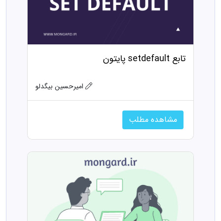
تابع setdefault پایتون
امیرحسین بیگدلو
مشاهده مطلب