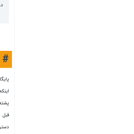
دو
#
پایگا
اینکه
پشته
قبل ا
دسترس