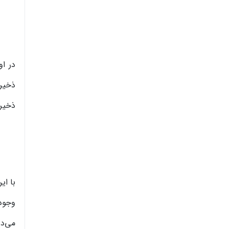
در او
ذخیره
ذخیره
با ای
وجود
می‌ده