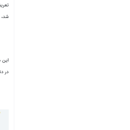
شد، د
این م
در دن