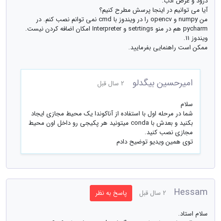
درود و عرض ادب.
آیا می توانیم در اینجا پرسش مطرح کنیم؟
من numpy و opencv را در ویندوز با cmd نمی توانم نصب کنم. در
pycharm هم در منو setrtings و Interpreter امکان اضافه کردن نیست.
ویندوز 11.
ممکن است راهنمایی بفرمایید.
امیرحسین بیگدلو
2 سال قبل
سلام
شما در مرحله اول با استفاده از آناکوندا یک محیط مجازی ایجاد
بکنید و بعدش با conda میتونید هر پکیجی رو داخل اون محیط
مجازی نصب کنید.
توی همین ویدیو توضیح دادم
Hessam
2 سال قبل
پاسخ به نظر
سلام استاد.