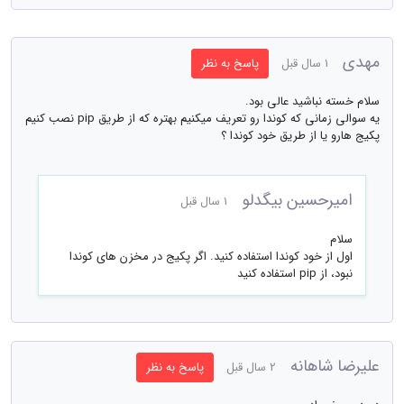
مهدی
1 سال قبل
پاسخ به نظر
سلام خسته نباشید عالی بود.
یه سوالی زمانی که کوندا رو تعریف میکنیم بهتره که از طریق pip نصب کنیم
پکیج هارو یا از طریق خود کوندا ؟
امیرحسین بیگدلو
1 سال قبل
سلام
اول از خود کوندا استفاده کنید. اگر پکیج در مخزن های کوندا
نبود، از pip استفاده کنید
علیرضا شاهانه
2 سال قبل
پاسخ به نظر